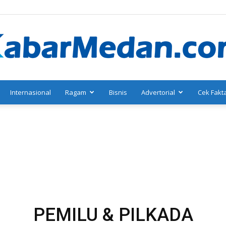
Internasional
Ragam
Bisnis
Advertorial
Cek Fakt
KabarMedan.com
PEMILU & PILKADA