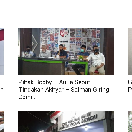
Pihak Bobby – Aulia Sebut
G
an
Tindakan Akhyar – Salman Giring
P
Opini...