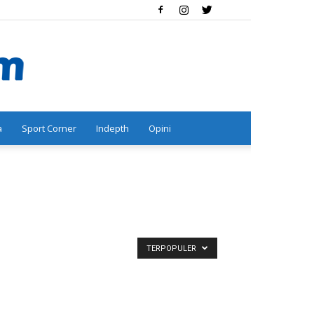
a
Sport Corner
Indepth
Opini
TERPOPULER