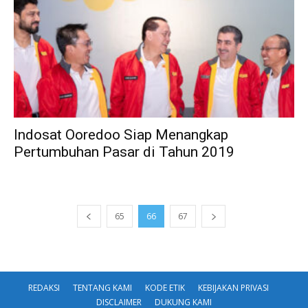
Indosat Ooredoo Siap Menangkap
Pertumbuhan Pasar di Tahun 2019
65
66
67
REDAKSI
TENTANG KAMI
KODE ETIK
KEBIJAKAN PRIVASI
DISCLAIMER
DUKUNG KAMI