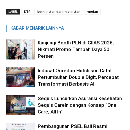
LABEL
KTR
lebih instan dari mie instan
medan
KABAR MENARIK LAINNYA
Kunjungi Booth PLN di GIIAS 2026,
Nikmati Promo Tambah Daya 50
Persen
Indosat Ooredoo Hutchison Catat
Pertumbuhan Double Digit, Percepat
Transformasi Berbasis AI
Sequis Luncurkan Asuransi Kesehatan
Sequis CareIn dengan Konsep “One
Care, All In”
Pembangunan PSEL Bali Resmi