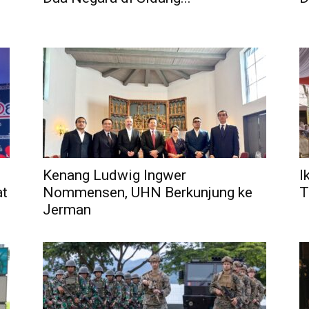
Kenang Ludwig Ingwer
I
at
Nommensen, UHN Berkunjung ke
T
Jerman