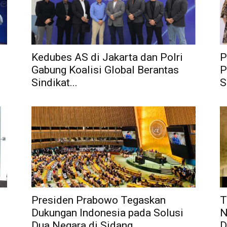
Kedubes AS di Jakarta dan Polri
P
Gabung Koalisi Global Berantas
P
Sindikat...
S
Presiden Prabowo Tegaskan
T
Dukungan Indonesia pada Solusi
N
Dua Negara di Sidang...
D