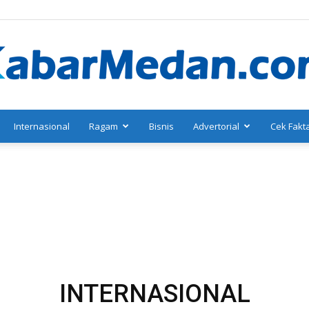
Internasional
Ragam
Bisnis
Advertorial
Cek Fakt
KabarMedan.com
INTERNASIONAL