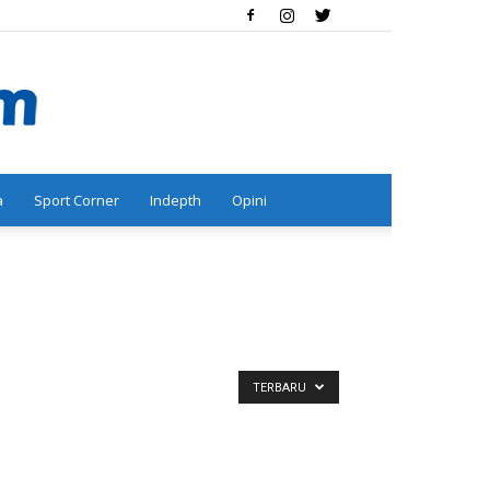
a
Sport Corner
Indepth
Opini
TERBARU