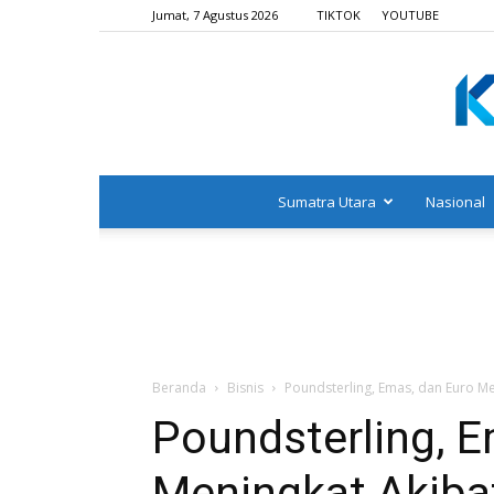
Jumat, 7 Agustus 2026
TIKTOK
YOUTUBE
Sumatra Utara
Nasional
Beranda
Bisnis
Poundsterling, Emas, dan Euro M
Poundsterling, E
Meningkat Akiba