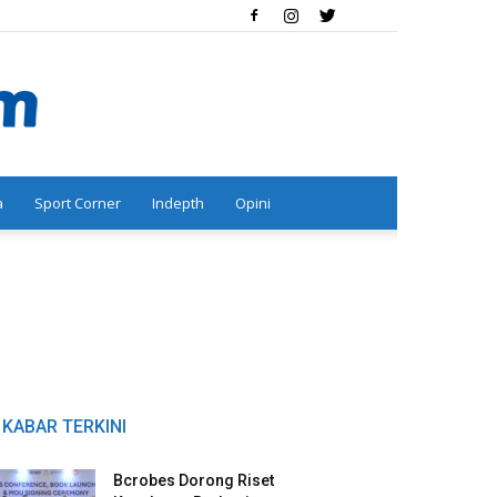
a
Sport Corner
Indepth
Opini
KABAR TERKINI
Bcrobes Dorong Riset