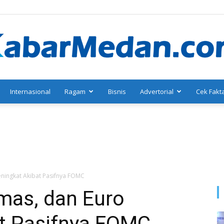
Internasional
Ragam
Bisnis
Advertorial
Cek Fakt
KabarMedan.com
eningkat Akibat Pasifnya FOMC
mas, dan Euro
t Pasifnya FOMC