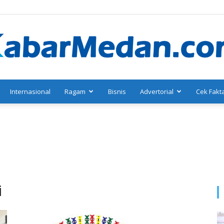
Internasional
Ragam
Bisnis
Advertorial
Cek Fakt
KabarMedan.com
i