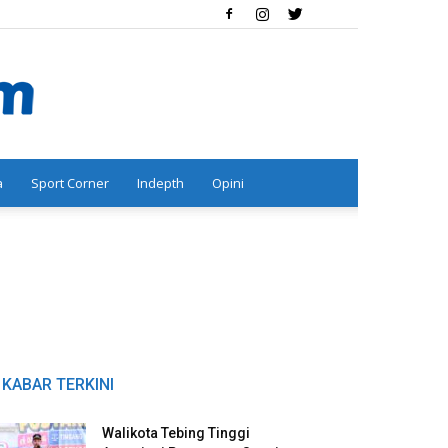
a
Sport Corner
Indepth
Opini
KABAR TERKINI
Walikota Tebing Tinggi