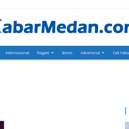
Internasional
Ragam
Bisnis
Advertorial
Cek Fakt
KabarMedan.com