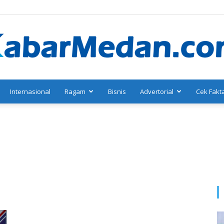
Internasional
Ragam
Bisnis
Advertorial
Cek Fakt
KabarMedan.com