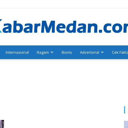
Internasional
Ragam
Bisnis
Advertorial
Cek Fakt
KabarMedan.com