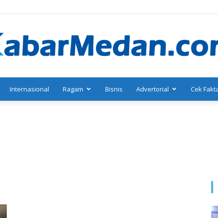
Internasional
Ragam
Bisnis
Advertorial
Cek Fakt
KabarMedan.com