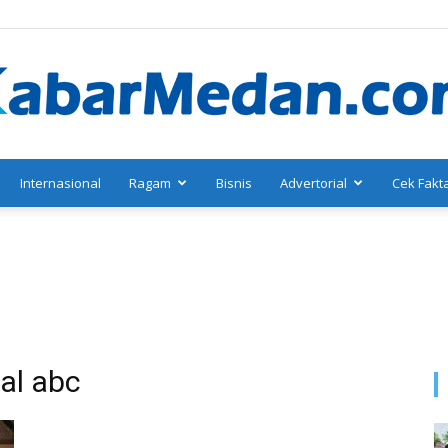
Internasional
Ragam
Bisnis
Advertorial
Cek Fakt
KabarMedan.com
al abc