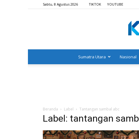
Sabtu, 8 Agustus 2026
TIKTOK
YOUTUBE
Sumatra Utara
Nasional
Beranda
Label
Tantangan sambal abc
Label: tantangan samb