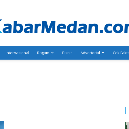
Internasional
Ragam
Bisnis
Advertorial
Cek Fakt
KabarMedan.com