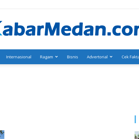
Internasional
Ragam
Bisnis
Advertorial
Cek Fakt
KabarMedan.com