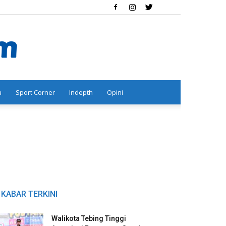
a
Sport Corner
Indepth
Opini
KABAR TERKINI
Walikota Tebing Tinggi