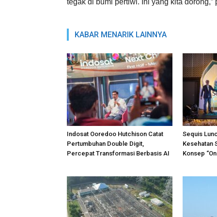
tegak di bumi pertiwi. Ini yang kita dorong,
KABAR MENARIK LAINNYA
Indosat Ooredoo Hutchison Catat
Sequis Lunc
Pertumbuhan Double Digit,
Kesehatan 
Percepat Transformasi Berbasis AI
Konsep “One