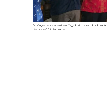
Lembaga keumatan Kristen di Yogyakarta menyerukan kepada uma
diskriminatif. foto kumparan