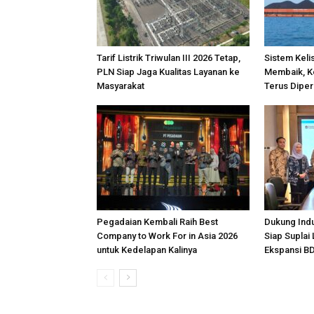
Tarif Listrik Triwulan III 2026 Tetap,
Sistem Keli
PLN Siap Jaga Kualitas Layanan ke
Membaik, K
Masyarakat
Terus Diper
Pegadaian Kembali Raih Best
Dukung Indu
Company to Work For in Asia 2026
Siap Suplai 
untuk Kedelapan Kalinya
Ekspansi B