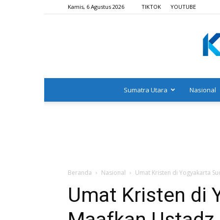
Kamis, 6 Agustus 2026
TIKTOK
YOUTUBE
Sumatra Utara
Nasional
Beranda
Nasional
Umat Kristen di Yogyakarta 
Umat Kristen di
Maafkan Ustadz