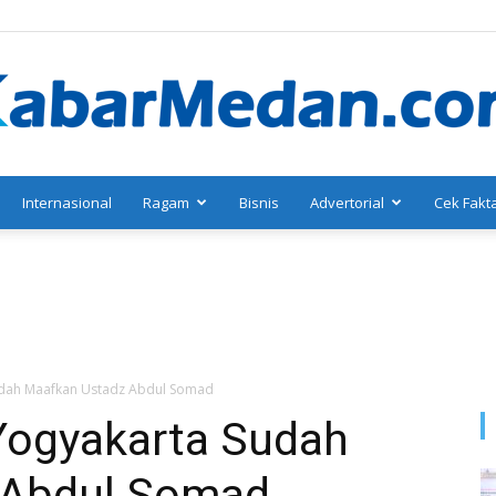
Internasional
Ragam
Bisnis
Advertorial
Cek Fakt
KabarMedan.com
Sudah Maafkan Ustadz Abdul Somad
 Yogyakarta Sudah
 Abdul Somad