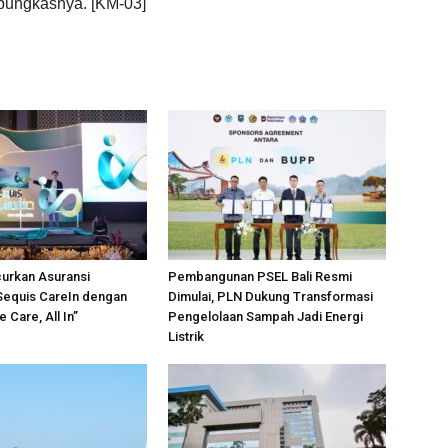
” pungkasnya. [KM-03]
urkan Asuransi
Pembangunan PSEL Bali Resmi
Sequis CareIn dengan
Dimulai, PLN Dukung Transformasi
 Care, All In”
Pengelolaan Sampah Jadi Energi
Listrik