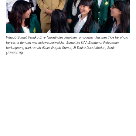
Wagub Sumut Tengku Erry Nuradi dan pimpinan rombongan Juswan Tjoe berphoto
bersama dengan mahasiswa perwakilan Sumut ke KAA Bandung. Pelepasan
berlangsung dari rumah dinas Wagub Sumut, Jl Teuku Daud Medan, Senin
(27/4/2015).