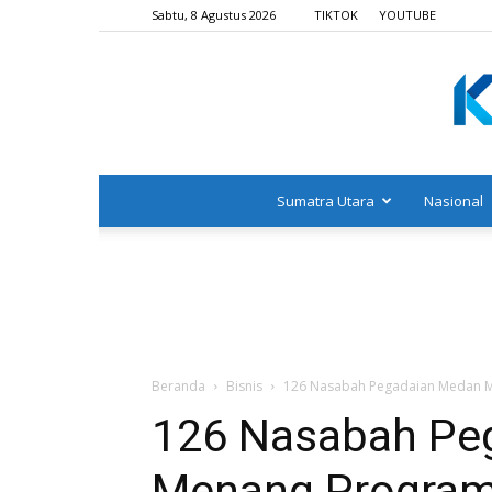
Sabtu, 8 Agustus 2026
TIKTOK
YOUTUBE
Sumatra Utara
Nasional
Beranda
Bisnis
126 Nasabah Pegadaian Medan 
126 Nasabah Pe
Menang Program