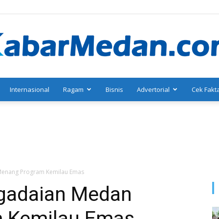
Internasional
Ragam
Bisnis
Advertorial
Cek Fakt
KabarMedan.com
Menang Program Kemilau Emas
gadaian Medan
 Kemilau Emas