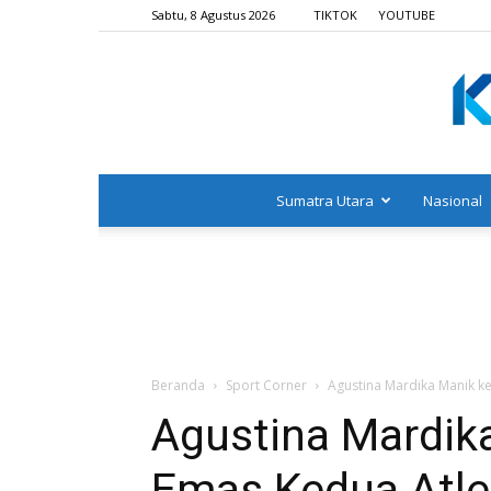
Sabtu, 8 Agustus 2026
TIKTOK
YOUTUBE
Sumatra Utara
Nasional
Beranda
Sport Corner
Agustina Mardika Manik ke
Agustina Mardik
Emas Kedua Atle