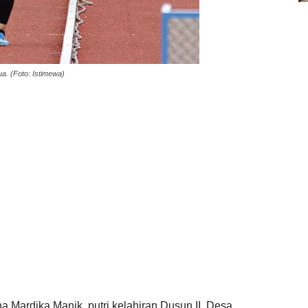
a. (Foto: Istimewa)
na Mardika Manik, putri kelahiran Dusun II, Desa