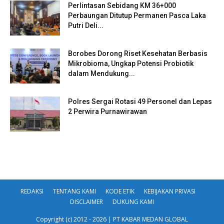
Perlintasan Sebidang KM 36+000
Perbaungan Ditutup Permanen Pasca Laka
Putri Deli...
Bcrobes Dorong Riset Kesehatan Berbasis
Mikrobioma, Ungkap Potensi Probiotik
dalam Mendukung...
Polres Sergai Rotasi 49 Personel dan Lepas
2 Perwira Purnawirawan
REDAKSI
TENTANG KAMI
KODE ETIK
KEBIJAKAN PRIVASI
DISCLAIMER
DUKUNG KAMI
Copyright (c) 2012 - 2026 | PT KABAR MEDAN GLOBAL