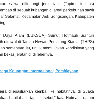
ran satwa dilindungi jenis tapir (Tapirus indicus)
erembab di sebuah kubangan di areal perkebunan sawit
dar Selamat, Kecamatan Aek Songsongan, Kabupaten
ing.
r Daya Alam (BBKSDA) Sumut Hotmauli Sianturi
sih dirawat di Taman Hewan Pematang Siantar (THPS)
tipan sementara itu, untuk memulihkan kondisinya yang
n bekas jeratan di di lehernya.
baga Keuangan Internasional, Pembiayaan
era dilepasliarkan kembali ke habitatnya, di Suaka
 habitat asli tapir tersebut,” kata Hotmauli dalam