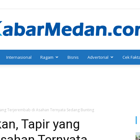
Internasional
Ragam
Bisnis
Advertorial
Cek Fakt
KabarMedan.com
r yang Terjerembab di Asahan Ternyata Sedang Bunting
kan, Tapir yang
Asahan Ternyata