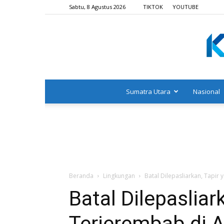
Sabtu, 8 Agustus 2026
TIKTOK
YOUTUBE
Sumatra Utara
Nasional
Beranda
Lingkungan
Batal Dilepasliarkan, Tapi
Batal Dilepasliar
Terjerembab di 