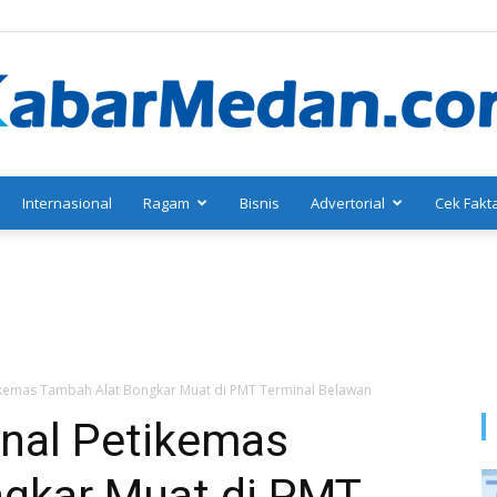
Internasional
Ragam
Bisnis
Advertorial
Cek Fakt
KabarMedan.com
ikemas Tambah Alat Bongkar Muat di PMT Terminal Belawan
inal Petikemas
gkar Muat di PMT