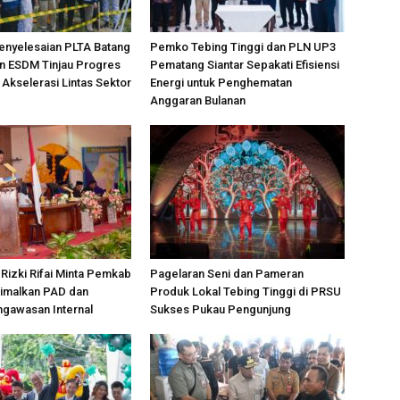
enyelesaian PLTA Batang
Pemko Tebing Tinggi dan PLN UP3
n ESDM Tinjau Progres
Pematang Siantar Sepakati Efisiensi
Akselerasi Lintas Sektor
Energi untuk Penghematan
Anggaran Bulanan
izki Rifai Minta Pemkab
Pagelaran Seni dan Pameran
timalkan PAD dan
Produk Lokal Tebing Tinggi di PRSU
ngawasan Internal
Sukses Pukau Pengunjung