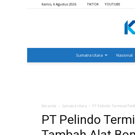
Kamis, 6 Agustus 2026
TIKTOK
YOUTUBE
Sumatra Utara
Nasional
Beranda
Sumatra Utara
PT Pelindo Terminal Pet
PT Pelindo Term
Tambah Alat Bon