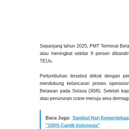
Sepanjang tahun 2025, PMT Terminal Bel
atau meningkat sekitar 9 persen diband
TEUs.
Pertumbuhan tersebut diikuti dengan p
mendukung kelancaran proses operasional
Belawan pada Selasa (30/6). Setelah kapa
atau penurunan crane menuju area dermag
Baca Juga:
Sambut Hari Kemerdekaan
"100% Cantik Indonesia"