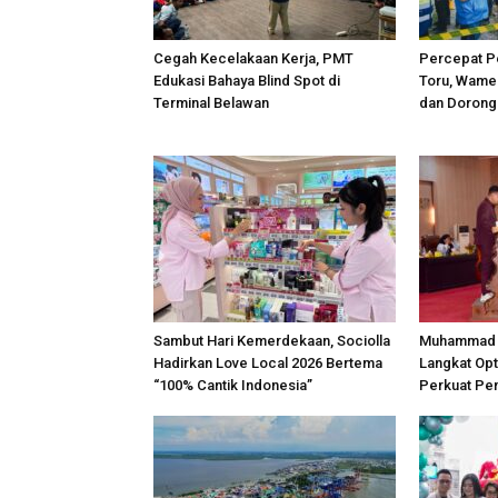
Cegah Kecelakaan Kerja, PMT
Percepat P
Edukasi Bahaya Blind Spot di
Toru, Wame
Terminal Belawan
dan Dorong 
Sambut Hari Kemerdekaan, Sociolla
Muhammad R
Hadirkan Love Local 2026 Bertema
Langkat Op
“100% Cantik Indonesia”
Perkuat Pe