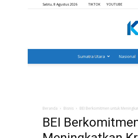
Sabtu, 8 Agustus 2026
TIKTOK
YOUTUBE
Sumatra Utara
Nasional
Beranda
Bisnis
BEI Berkomitmen untuk Meningkat
BEI Berkomitmen
Meningkatkan Kre