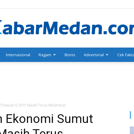
Internasional
Ragam
Bisnis
Advertorial
Cek Fakt
KabarMedan.com
Triwulan II 2015 Masih Terus Melambat
an Ekonomi Sumut
 Masih Terus