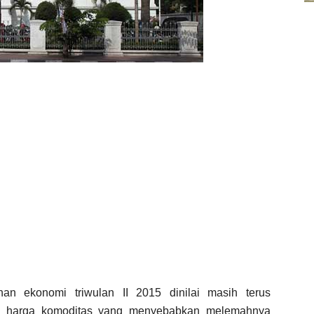
an ekonomi triwulan II 2015 dinilai masih terus
ya harga komoditas yang menyebabkan melemahnya