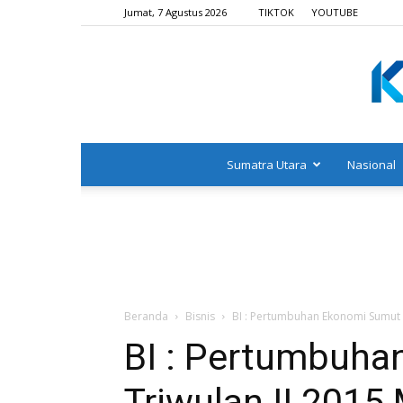
Jumat, 7 Agustus 2026
TIKTOK
YOUTUBE
Sumatra Utara
Nasional
Beranda
Bisnis
BI : Pertumbuhan Ekonomi Sumut 
BI : Pertumbuh
Triwulan II 2015