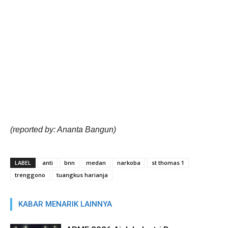
(reported by: Ananta Bangun)
LABEL
anti
bnn
medan
narkoba
st thomas 1
trenggono
tuangkus harianja
KABAR MENARIK LAINNYA