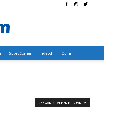
a
Sport Corner
Indepth
Opini
DENGAN NILAI PENINJAUAN