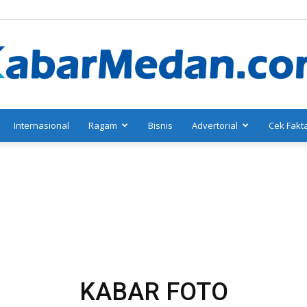
Internasional
Ragam
Bisnis
Advertorial
Cek Fakt
KabarMedan.com
KABAR FOTO