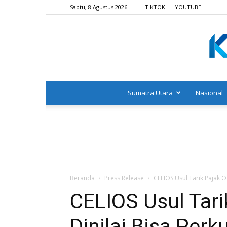
Sabtu, 8 Agustus 2026
TIKTOK
YOUTUBE
Sumatra Utara
Nasional
Beranda
Press Release
CELIOS Usul Tarik Pajak O
CELIOS Usul Tari
Dinilai Bisa Per