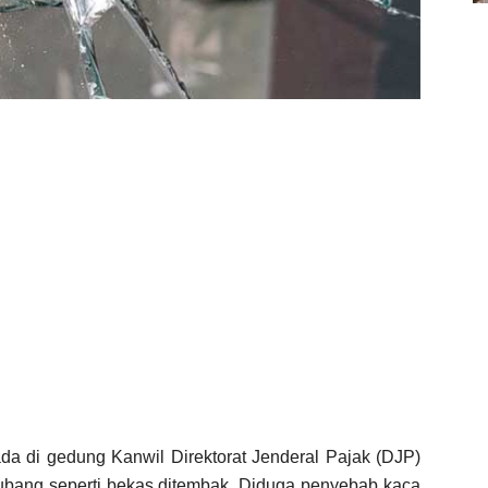
da di gedung Kanwil Direktorat Jenderal Pajak (DJP)
rlubang seperti bekas ditembak. Diduga penyebab kaca