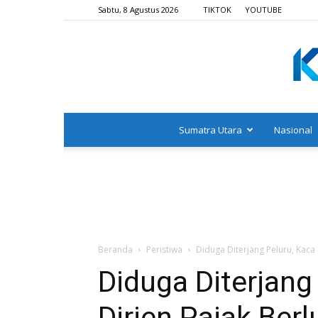
Sabtu, 8 Agustus 2026
TIKTOK
YOUTUBE
Sumatra Utara
Nasional
Beranda
Peristiwa
Diduga Diterjang Peluru, Kaca
Diduga Diterjang
Dirjen Pajak Ber