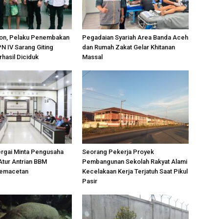
on, Pelaku Penembakan
Pegadaian Syariah Area Banda Aceh
PN IV Sarang Giting
dan Rumah Zakat Gelar Khitanan
rhasil Diciduk
Massal
ergai Minta Pengusaha
Seorang Pekerja Proyek
Atur Antrian BBM
Pembangunan Sekolah Rakyat Alami
Kemacetan
Kecelakaan Kerja Terjatuh Saat Pikul
Pasir