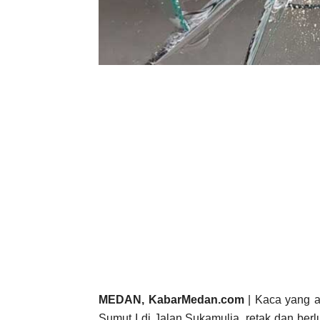
MEDAN, KabarMedan.com
| Kaca yang a
Sumut I di Jalan Sukamulia, retak dan be