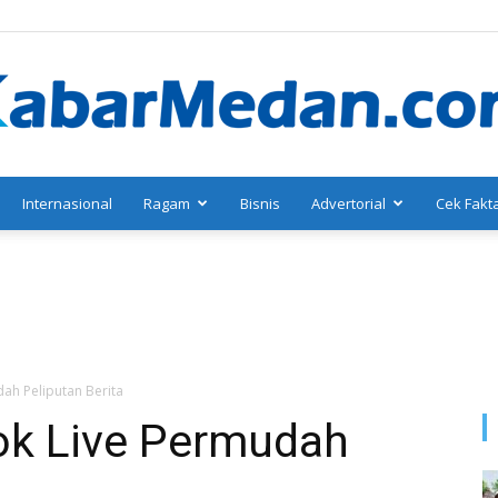
Internasional
Ragam
Bisnis
Advertorial
Cek Fakt
KabarMedan.com
dah Peliputan Berita
ook Live Permudah