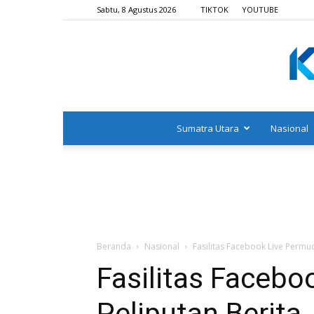
Sabtu, 8 Agustus 2026
TIKTOK
YOUTUBE
Sumatra Utara
Nasional
Beranda
Nasional
Fasilitas Facebook Live Permu
Fasilitas Faceb
Peliputan Berita