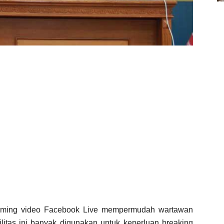
reaming video Facebook Live mempermudah wartawan
ilitas ini banyak digunakan untuk keperluan breaking