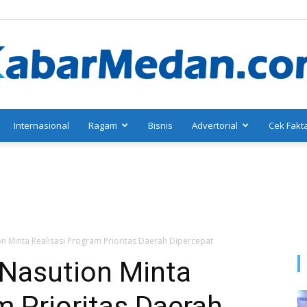
Internasional
Ragam
Bisnis
Advertorial
Cek Fakt
KabarMedan.com
 Minta Realisasi Program Prioritas Daerah Dipercepat
Nasution Minta
m Prioritas Daerah