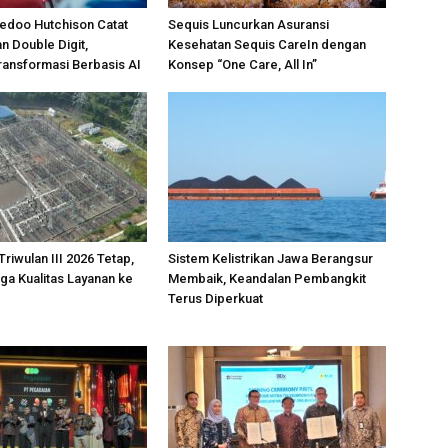
edoo Hutchison Catat
Sequis Luncurkan Asuransi
 Double Digit,
Kesehatan Sequis CareIn dengan
ansformasi Berbasis AI
Konsep “One Care, All In”
 Triwulan III 2026 Tetap,
Sistem Kelistrikan Jawa Berangsur
ga Kualitas Layanan ke
Membaik, Keandalan Pembangkit
Terus Diperkuat