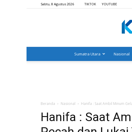
Sabtu, 8 Agustus 2026
TIKTOK
YOUTUBE
Sumatra Utara
Nasional
Beranda
Nasional
Hanifa : Saat Ambil Minum Ge
Hanifa : Saat A
Pecah dan Lukai