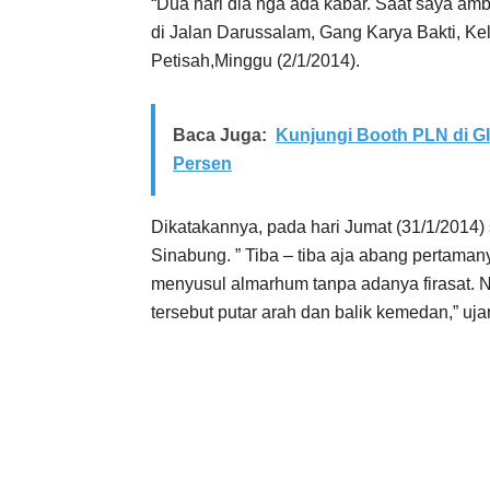
“Dua hari dia nga ada kabar. Saat saya am
di Jalan Darussalam, Gang Karya Bakti, K
Petisah,Minggu (2/1/2014).
Baca Juga:
Kunjungi Booth PLN di G
Persen
Dikatakannya, pada hari Jumat (31/1/2014
Sinabung. ” Tiba – tiba aja abang pertaman
menyusul almarhum tanpa adanya firasat. N
tersebut putar arah dan balik kemedan,” uja