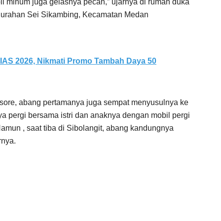
bil minum juga gelasnya pecah,” ujarnya di rumah duka
elurahan Sei Sikambing, Kecamatan Medan
IIAS 2026, Nikmati Promo Tambah Daya 50
) sore, abang pertamanya juga sempat menyusulnya ke
ya pergi bersama istri dan anaknya dengan mobil pergi
amun , saat tiba di Sibolangit, abang kandungnya
rnya.