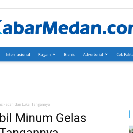
Internasional
Ragam
Bisnis
Advertorial
Cek Fakt
KabarMedan.com
las Pecah dan Lukai Tangannya
mbil Minum Gelas
 Tangannya