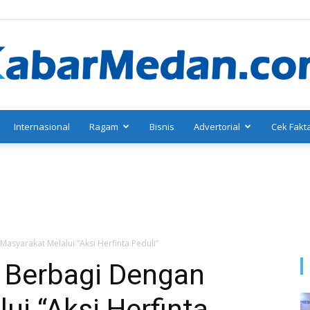
Internasional
Ragam
Bisnis
Advertorial
Cek Fakt
KabarMedan.com
syarakat Melalui “Aksi Herfinta Peduli”
 Berbagi Dengan
ui “Aksi Herfinta