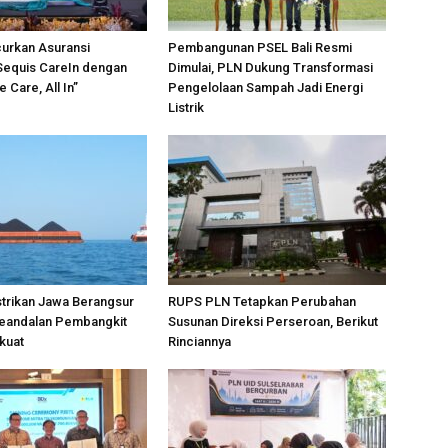
urkan Asuransi
Pembangunan PSEL Bali Resmi
Sequis CareIn dengan
Dimulai, PLN Dukung Transformasi
 Care, All In”
Pengelolaan Sampah Jadi Energi
Listrik
strikan Jawa Berangsur
RUPS PLN Tetapkan Perubahan
eandalan Pembangkit
Susunan Direksi Perseroan, Berikut
kuat
Rinciannya