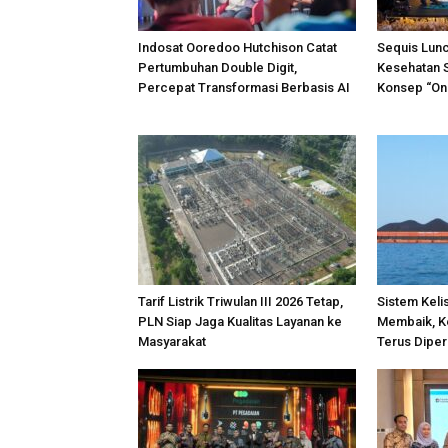
Indosat Ooredoo Hutchison Catat
Sequis Lunc
Pertumbuhan Double Digit,
Kesehatan 
Percepat Transformasi Berbasis AI
Konsep “One
Tarif Listrik Triwulan III 2026 Tetap,
Sistem Keli
PLN Siap Jaga Kualitas Layanan ke
Membaik, K
Masyarakat
Terus Diper