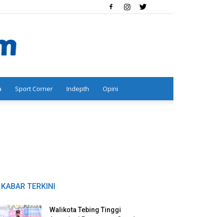
a
Sport Corner
Indepth
Opini
KABAR TERKINI
Walikota Tebing Tinggi