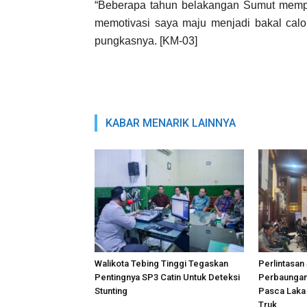
“Beberapa tahun belakangan Sumut memprih
memotivasi saya maju menjadi bakal calon
pungkasnya. [KM-03]
KABAR MENARIK LAINNYA
Walikota Tebing Tinggi Tegaskan
Perlintasa
Pentingnya SP3 Catin Untuk Deteksi
Perbaungan
Stunting
Pasca Laka 
Truk