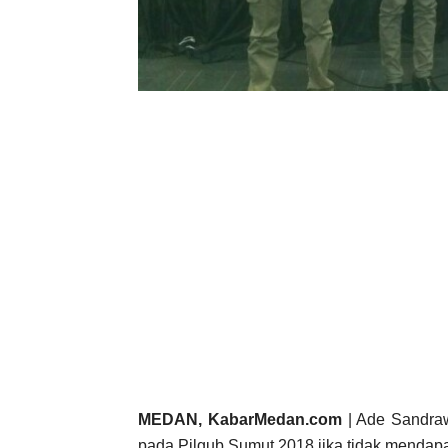
MEDAN, KabarMedan.com
| Ade Sandraw
pada Pilgub Sumut 2018 jika tidak mendapat 