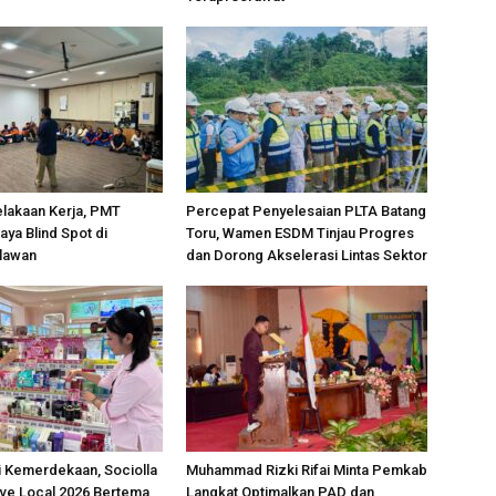
lakaan Kerja, PMT
Percepat Penyelesaian PLTA Batang
aya Blind Spot di
Toru, Wamen ESDM Tinjau Progres
elawan
dan Dorong Akselerasi Lintas Sektor
 Kemerdekaan, Sociolla
Muhammad Rizki Rifai Minta Pemkab
ve Local 2026 Bertema
Langkat Optimalkan PAD dan