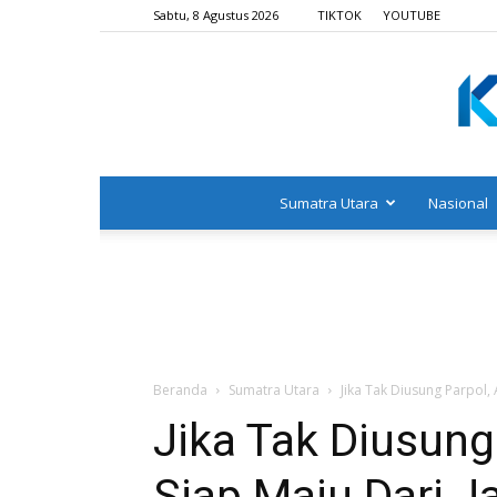
Sabtu, 8 Agustus 2026
TIKTOK
YOUTUBE
Sumatra Utara
Nasional
Beranda
Sumatra Utara
Jika Tak Diusung Parpol,
Jika Tak Diusung
Siap Maju Dari J