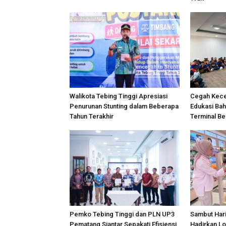
Walikota Tebing Tinggi Apresiasi
Cegah Kece
Penurunan Stunting dalam Beberapa
Edukasi Bah
Tahun Terakhir
Terminal B
Pemko Tebing Tinggi dan PLN UP3
Sambut Hari
Pematang Siantar Sepakati Efisiensi
Hadirkan Lo