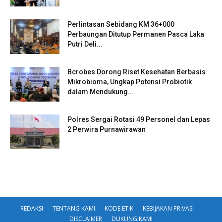
Perlintasan Sebidang KM 36+000
Perbaungan Ditutup Permanen Pasca Laka
Putri Deli...
Bcrobes Dorong Riset Kesehatan Berbasis
Mikrobioma, Ungkap Potensi Probiotik
dalam Mendukung...
Polres Sergai Rotasi 49 Personel dan Lepas
2 Perwira Purnawirawan
REDAKSI
TENTANG KAMI
KODE ETIK
KEBIJAKAN PRIVASI
DISCLAIMER
DUKUNG KAMI