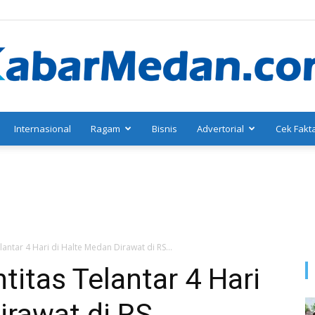
Internasional
Ragam
Bisnis
Advertorial
Cek Fakt
KabarMedan.com
antar 4 Hari di Halte Medan Dirawat di RS...
titas Telantar 4 Hari
irawat di RS