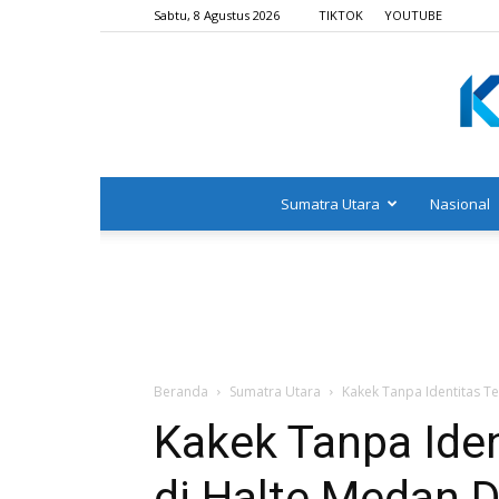
Sabtu, 8 Agustus 2026
TIKTOK
YOUTUBE
Sumatra Utara
Nasional
Beranda
Sumatra Utara
Kakek Tanpa Identitas Tel
Kakek Tanpa Iden
di Halte Medan D