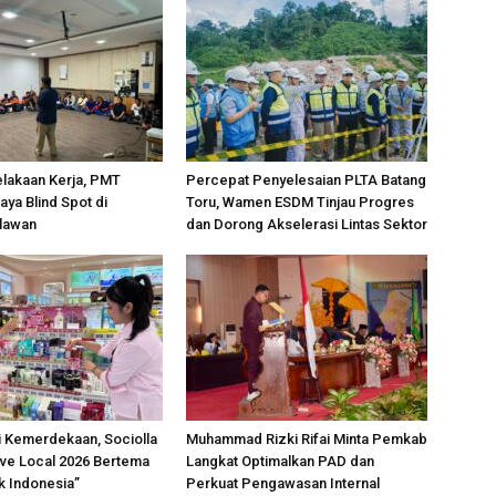
lakaan Kerja, PMT
Percepat Penyelesaian PLTA Batang
aya Blind Spot di
Toru, Wamen ESDM Tinjau Progres
elawan
dan Dorong Akselerasi Lintas Sektor
 Kemerdekaan, Sociolla
Muhammad Rizki Rifai Minta Pemkab
ve Local 2026 Bertema
Langkat Optimalkan PAD dan
k Indonesia”
Perkuat Pengawasan Internal