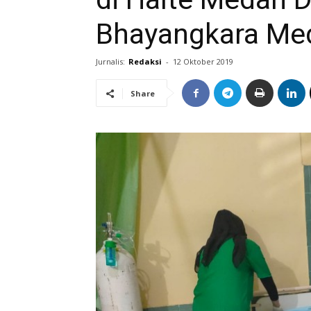
Bhayangkara Me
Jurnalis:
Redaksi
-
12 Oktober 2019
Share