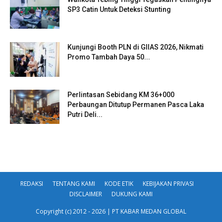
SP3 Catin Untuk Deteksi Stunting
Kunjungi Booth PLN di GIIAS 2026, Nikmati
Promo Tambah Daya 50...
Perlintasan Sebidang KM 36+000
Perbaungan Ditutup Permanen Pasca Laka
Putri Deli...
REDAKSI
TENTANG KAMI
KODE ETIK
KEBIJAKAN PRIVASI
DISCLAIMER
DUKUNG KAMI
Copyright (c) 2012 - 2026 | PT KABAR MEDAN GLOBAL