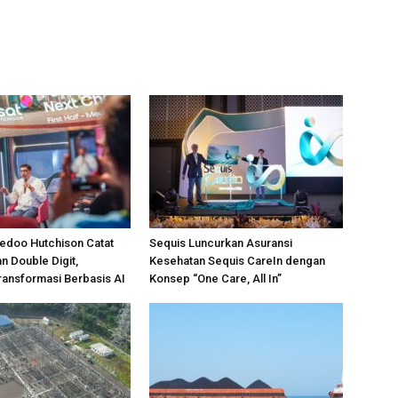
edoo Hutchison Catat
Sequis Luncurkan Asuransi
 Double Digit,
Kesehatan Sequis CareIn dengan
ansformasi Berbasis AI
Konsep “One Care, All In”