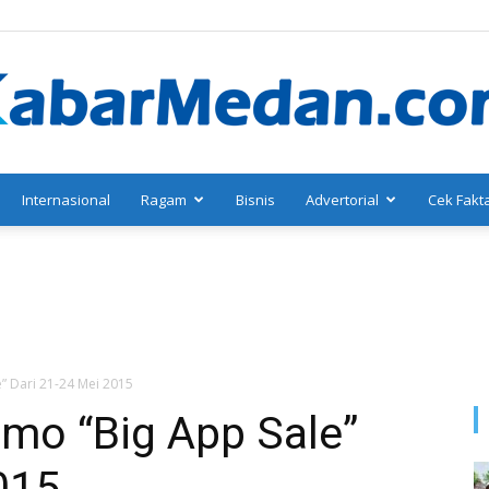
Internasional
Ragam
Bisnis
Advertorial
Cek Fakt
KabarMedan.com
” Dari 21-24 Mei 2015
mo “Big App Sale”
015