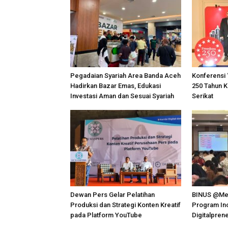
Pegadaian Syariah Area Banda Aceh
Konferensi 
Hadirkan Bazar Emas, Edukasi
250 Tahun 
Investasi Aman dan Sesuai Syariah
Serikat
Dewan Pers Gelar Pelatihan
BINUS @Me
Produksi dan Strategi Konten Kreatif
Program Ino
pada Platform YouTube
Digitalpren