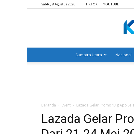
Sabtu, 8 Agustus 2026
TIKTOK
YOUTUBE
Sumatra Utara
Nasional
Beranda
Event
Lazada Gelar Promo “Big App Sale
Lazada Gelar Pro
Dari 21-24 Mei 2