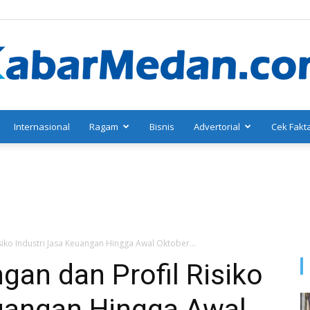
Internasional
Ragam
Bisnis
Advertorial
Cek Fakt
KabarMedan.com
siko Industri Jasa Keuangan Hingga Awal Oktober...
an dan Profil Risiko
euangan Hingga Awal