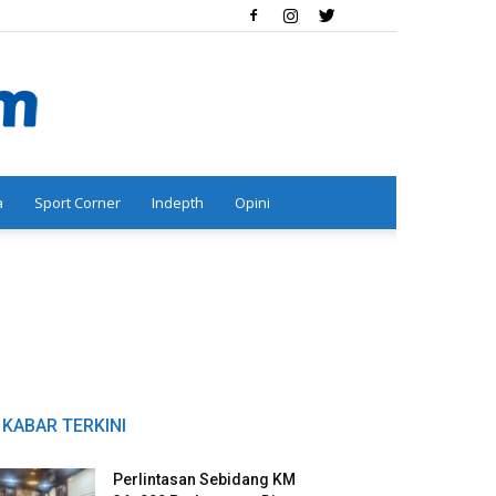
a
Sport Corner
Indepth
Opini
KABAR TERKINI
Perlintasan Sebidang KM