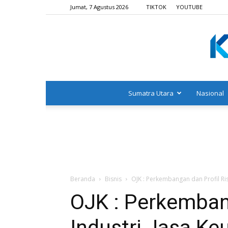
Jumat, 7 Agustus 2026
TIKTOK
YOUTUBE
Sumatra Utara
Nasional
Beranda
Bisnis
OJK : Perkembangan dan Profil Ri
OJK : Perkembang
Industri Jasa K