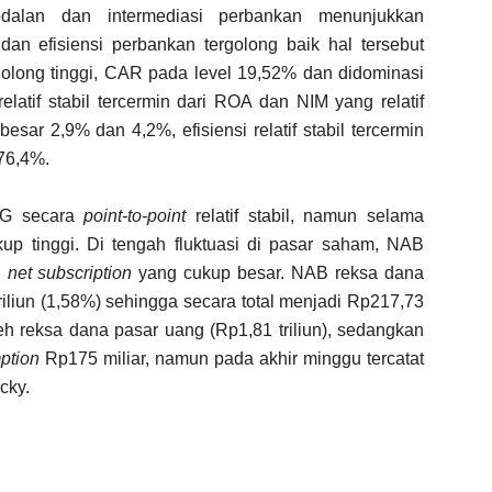
odalan dan intermediasi perbankan menunjukkan
s dan efisiensi perbankan tergolong baik hal tersebut
golong tinggi, CAR pada level 19,52% dan didominasi
relatif stabil tercermin dari ROA dan NIM yang relatif
sar 2,9% dan 4,2%, efisiensi relatif stabil tercermin
 76,4%.
SG secara
point-to-point
relatif stabil, namun selama
up tinggi. Di tengah fluktuasi di pasar saham, NAB
h
net subscription
yang cukup besar. NAB reksa dana
iliun (1,58%) sehingga secara total menjadi Rp217,73
eh reksa dana pasar uang (Rp1,81 triliun), sedangkan
ption
Rp175 miliar, namun pada akhir minggu tercatat
cky.