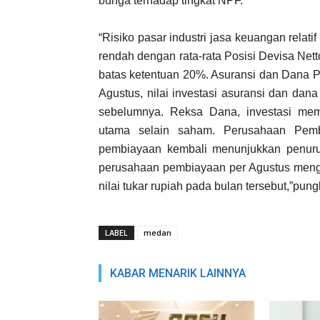
bunga terhadap tingkat NPF.
“Risiko pasar industri jasa keuangan relati
rendah dengan rata-rata Posisi Devisa Net
batas ketentuan 20%. Asuransi dan Dana P
Agustus, nilai investasi asuransi dan da
sebelumnya. Reksa Dana, investasi mem
utama selain saham. Perusahaan Pembi
pembiayaan kembali menunjukkan penuru
perusahaan pembiayaan per Agustus meng
nilai tukar rupiah pada bulan tersebut,”pun
LABEL
medan
KABAR MENARIK LAINNYA