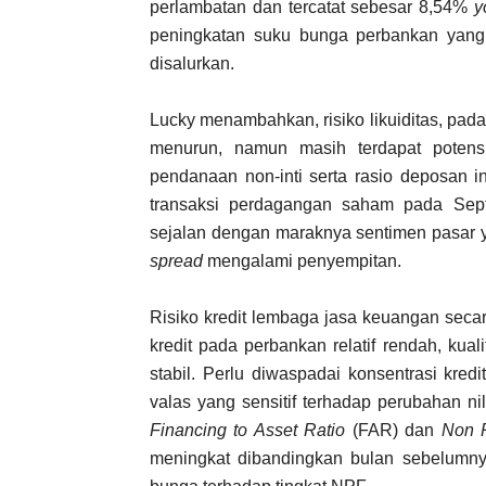
perlambatan dan tercatat sebesar 8,54%
y
peningkatan suku bunga perbankan yan
disalurkan.
Lucky menambahkan, risiko likuiditas, pada
menurun, namun masih terdapat potensi 
pendanaan non-inti serta rasio deposan i
transaksi perdagangan saham pada Sep
sejalan dengan maraknya sentimen pasar y
spread
mengalami penyempitan.
Risiko kredit lembaga jasa keuangan secar
kredit pada perbankan relatif rendah, kual
stabil. Perlu diwaspadai konsentrasi kredit 
valas yang sensitif terhadap perubahan n
Financing to Asset Ratio
(FAR) dan
Non P
meningkat dibandingkan bulan sebelumnya