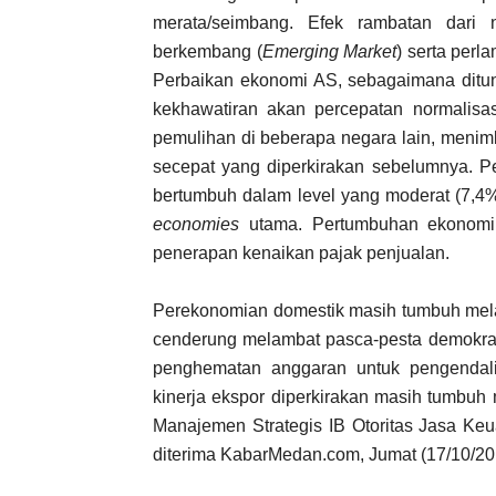
merata/seimbang. Efek rambatan dari 
berkembang (
Emerging Market
) serta perl
Perbaikan ekonomi AS, sebagaimana ditun
kekhawatiran akan percepatan normalisa
pemulihan di beberapa negara lain, menim
secepat yang diperkirakan sebelumnya. P
bertumbuh dalam level yang moderat (7,4%
economies
utama. Pertumbuhan ekonomi 
penerapan kenaikan pajak penjualan.
Perekonomian domestik masih tumbuh melam
cenderung melambat pasca-pesta demokra
penghematan anggaran untuk pengendalia
kinerja ekspor diperkirakan masih tumbuh
Manajemen Strategis IB Otoritas Jasa Keu
diterima KabarMedan.com, Jumat (17/10/20