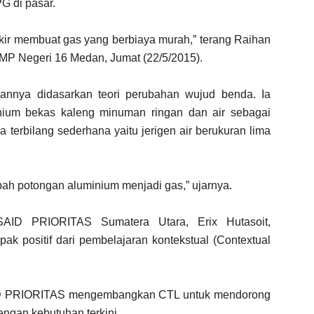
G di pasar.
ikir membuat gas yang berbiaya murah,” terang Raihan
P Negeri 16 Medan, Jumat (22/5/2015).
annya didasarkan teori perubahan wujud benda. Ia
ium bekas kaleng minuman ringan dan air sebagai
 terbilang sederhana yaitu jerigen air berukuran lima
ah potongan aluminium menjadi gas,” ujarnya.
USAID PRIORITAS Sumatera Utara, Erix Hutasoit,
 positif dari pembelajaran kontekstual (Contextual
D PRIORITAS mengembangkan CTL untuk mendorong
ngan kebutuhan terkini.