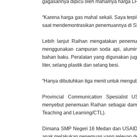
gagasannya dipicu oleh mahalnya harga LP
“Karena harga gas mahal sekali. Saya terp
saat mendemontrasikan penemuannya di SM
Lebih lanjut Raihan mengatakan penemu
menggunakan campuran soda api, alumin
bahan baku. Peralatan yang digunakan juga
liter, selang plastik dan selang besi.
“Hanya dibutuhkan tiga menit untuk mengub
Provincial Communication Spesialist 
menyebut penemuan Raihan sebagai dampak
Teaching and Learning/CTL).
Dimana SMP Negeri 16 Medan dan USAI
anak melakukan penemuan yang relevan de