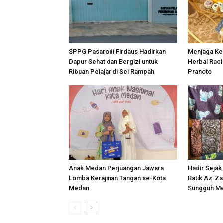
SPPG Pasarodi Firdaus Hadirkan
Menjaga Kea
Dapur Sehat dan Bergizi untuk
Herbal Rac
Ribuan Pelajar di Sei Rampah
Pranoto
Anak Medan Perjuangan Jawara
Hadir Sejak
Lomba Kerajinan Tangan se-Kota
Batik Az-Z
Medan
Sungguh M