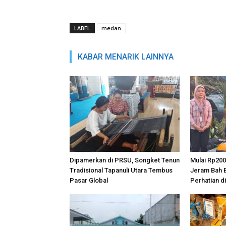
LABEL
medan
KABAR MENARIK LAINNYA
Dipamerkan di PRSU, Songket Tenun
Mulai Rp200
Tradisional Tapanuli Utara Tembus
Jeram Bah B
Pasar Global
Perhatian d