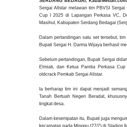
SERDANG BEDAGAI, KabarMedan.com
Sergai Allstar melawan tim PBVSI Sergai 
Cup I 2025 di Lapangan Perkasa VC, D
Masihul, Kabupaten Serdang Bedagai (Serga
Dalam pertandingan satu set tersebut, ti
Bupati Sergai H. Darma Wijaya berhasil me
Sebelum pertandingan, Bupati Sergai did
Elmiati, dan Ketua Panitia Perkasa Cup
oldcrack Pemkab Sergai Allstar.
Ia berharap tim ini dapat menjadi seman
Tanah Bertuah Negeri Beradat, khususnya
tingkat desa.
Dalam kesempatan itu, Bupati juga mengum
kecamatan pada Minggu (27/7) di Stadion M