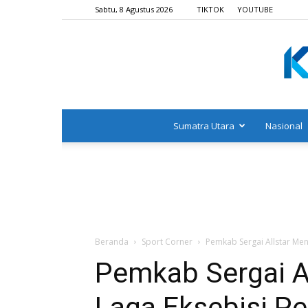
Sabtu, 8 Agustus 2026
TIKTOK
YOUTUBE
Sumatra Utara
Nasional
Beranda
Sport Corner
Pemkab Sergai Allstar Men
Pemkab Sergai A
Laga Eksebisi Pe