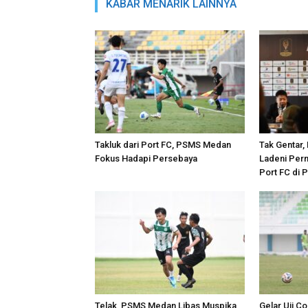
KABAR MENARIK LAINNYA
Takluk dari Port FC, PSMS Medan
Tak Gentar
Fokus Hadapi Persebaya
Ladeni Perm
Port FC di 
Telak, PSMS Medan Libas Muspika
Gelar Uji 