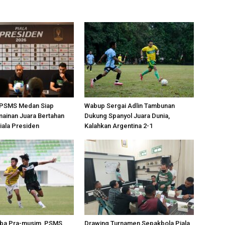
, PSMS Medan Siap
Wabup Sergai Adlin Tambunan
ainan Juara Bertahan
Dukung Spanyol Juara Dunia,
Piala Presiden
Kalahkan Argentina 2-1
Coba Pra-musim, PSMS
Drawing Turnamen Sepakbola Piala