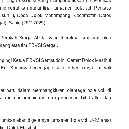
 |
Laga eksebisi yang mempertemukan tim Pemkab
memeriahkan partai final turnamen bola voli Perkasa
usun II, Desa Dolok Manampang, Kecamatan Dolok
i), Sabtu (26/7/2025).
m Pemkab Sergai Allstar yang diperkuat langsung oleh
nang atas tim PBVSI Sergai.
ampingi Ketua PBVSI Samsuddin, Camat Dolok Masihul
 Edi Sunarwan mengapresiasi terbentuknya tim voli
gat baru dalam membangkitkan olahraga bola voli di
 melalui pembinaan dan pencarian bibit atlet dari
umkan akan digelarnya turnamen bola voli U-23 antar
ini Dolok Masihul.