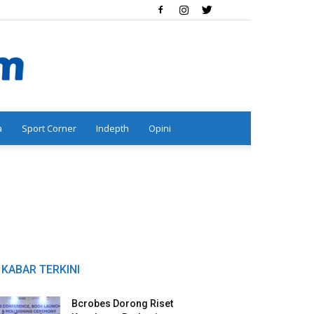
a
Sport Corner
Indepth
Opini
KABAR TERKINI
Bcrobes Dorong Riset