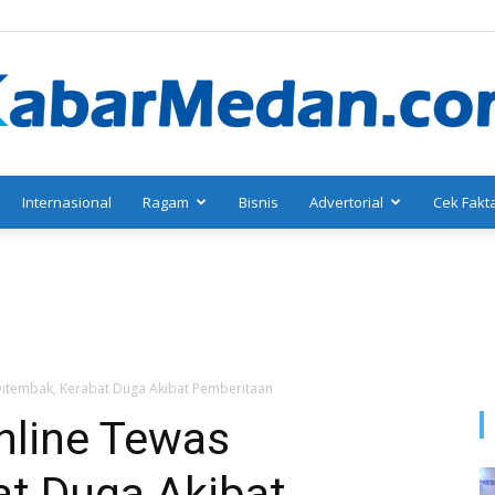
Internasional
Ragam
Bisnis
Advertorial
Cek Fakt
KabarMedan.com
itembak, Kerabat Duga Akibat Pemberitaan
nline Tewas
at Duga Akibat