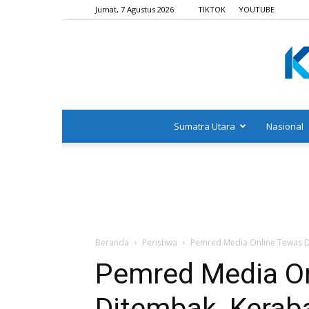
Jumat, 7 Agustus 2026
TIKTOK
YOUTUBE
Sumatra Utara
Nasional
Beranda
Peristiwa
Pemred Media Online Tewas D
Pemred Media O
Ditembak, Kerab