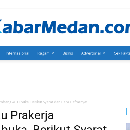
Internasional
Ragam
Bisnis
Advertorial
Cek Fakt
KabarMedan.com
mbang 40 Dibuka, Berikut Syarat dan Cara Daftarnya!
u Prakerja
buka, Berikut Syarat