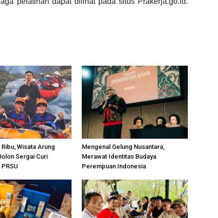
ga pelatihan dapat dilihat pada situs Prakerja.go.id.
 Ribu, Wisata Arung
Mengenal Gelung Nusantara,
olon Sergai Curi
Merawat Identitas Budaya
i PRSU
Perempuan Indonesia