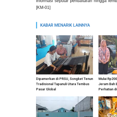
Informasi seputar pendaftaran hingga lemba
[KM-01]
KABAR MENARIK LAINNYA
Dipamerkan di PRSU, Songket Tenun
Mulai Rp200
Tradisional Tapanuli Utara Tembus
Jeram Bah B
Pasar Global
Perhatian d