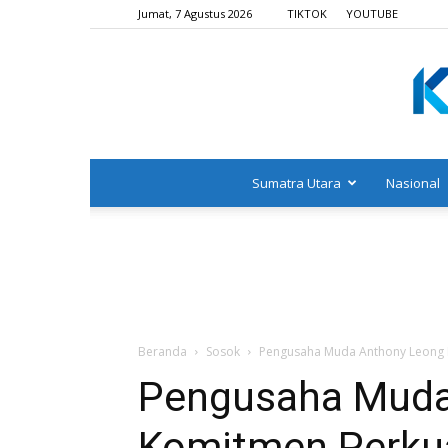
Jumat, 7 Agustus 2026
TIKTOK
YOUTUBE
Sumatra Utara
Nasional
Beranda
Sosok
Pengusaha Muda Anthony Leong 
Pengusaha Muda
Komitmen Perku