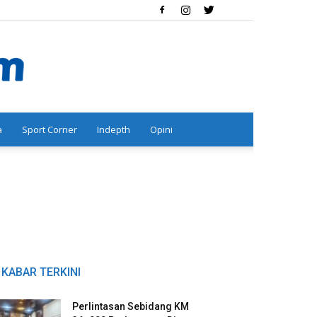
a
Sport Corner
Indepth
Opini
KABAR TERKINI
Perlintasan Sebidang KM