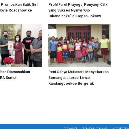
i Promosikan Batik Girl
Profil Farel Prayoga, Penyanyi Cilik
Movie Roadshow ke
yang Sukses Nyanyi “Ojo
Dibandingke” di Depan Jokowi
dhan Diamanahkan
Reni Cahya Mutiasari: Menyebarkan
IRA Sumut
Semangat Literasi Lewat
Kandangboekoe Bergerak
REDAKSI
TENTANG KAMI
KODE ETI