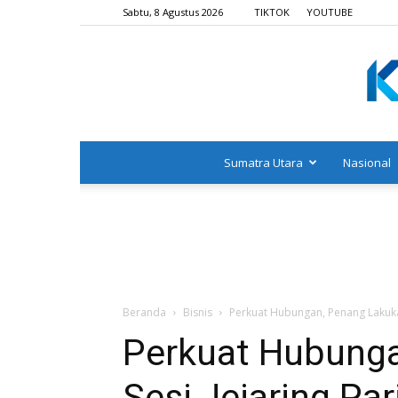
Sabtu, 8 Agustus 2026
TIKTOK
YOUTUBE
Sumatra Utara
Nasional
Beranda
Bisnis
Perkuat Hubungan, Penang Lakukan
Perkuat Hubung
Sesi Jejaring Pa