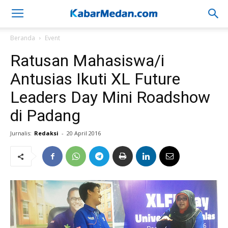
Beranda
Event
Ratusan Mahasiswa/i
Antusias Ikuti XL Future
Leaders Day Mini Roadshow
di Padang
Jurnalis:
Redaksi
-
20 April 2016