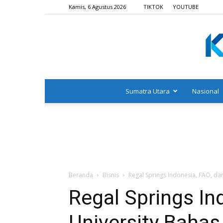
Kamis, 6 Agustus 2026
TIKTOK
YOUTUBE
Sumatra Utara
Nasional
Beranda
Bisnis
Regal Springs Indonesia, FAO, dan
Regal Springs In
University Bahas