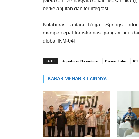
(Gerakan Memasyarakatkan Makan Ikan), 
berkelanjutan dan terintegrasi.
Kolaborasi antara Regal Springs Indo
mempercepat transformasi pangan biru da
global.[KM-04]
LABEL
Aquafarm Nusantara
Danau Toba
RSI
KABAR MENARIK LAINNYA