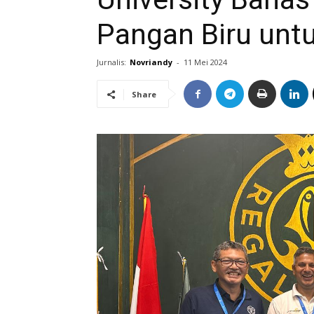
Pangan Biru unt
Jurnalis:
Novriandy
-
11 Mei 2024
Share