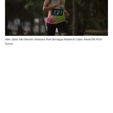
Atlet Jabar Riki Marthin Simbolon Raih Berbagai Medali di Cabor Atletik/PB PON
Sumut