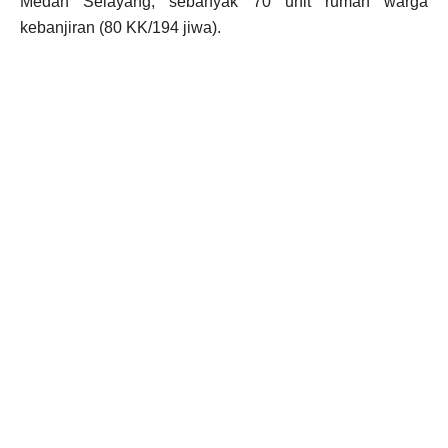
Medan Selayang, sebanyak 70 unit rumah warga
kebanjiran (80 KK/194 jiwa).