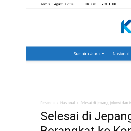
Kamis, 6 Agustus 2026
TIKTOK
YOUTUBE
Sumatra Utara
Nasional
Beranda
Nasional
Selesai di Jepang, Jokowi dan 
Selesai di Jepan
Berangkat ke Ko