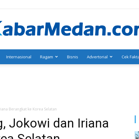
Internasional
Ragam
Bisnis
Advertorial
Cek Fakt
KabarMedan.com
Iriana Berangkat ke Korea Selatan
g, Jokowi dan Iriana
rea Selatan