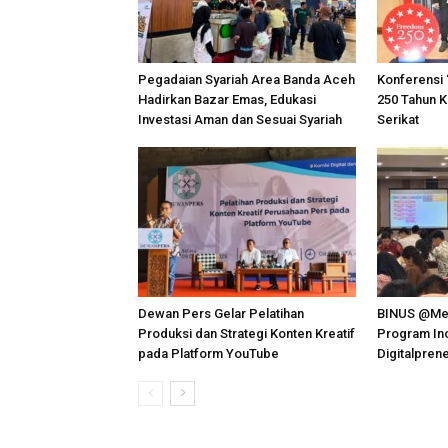
Pegadaian Syariah Area Banda Aceh
Konferensi 
Hadirkan Bazar Emas, Edukasi
250 Tahun 
Investasi Aman dan Sesuai Syariah
Serikat
Dewan Pers Gelar Pelatihan
BINUS @Me
Produksi dan Strategi Konten Kreatif
Program Ino
pada Platform YouTube
Digitalpren