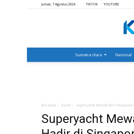
Jumat, 7 Agustus 2026
TIKTOK
YOUTUBE
Sumatra Utara
Nasional
Beranda
Event
Superyacht Mewah M/Y Anastasia 
Superyacht Mew
Hadir di Singap