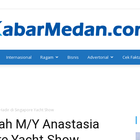
Internasional
Ragam
Bisnis
Advertorial
Cek Fakt
KabarMedan.com
Hadir di Singapore Yacht Show
ah M/Y Anastasia
ore Yacht Show